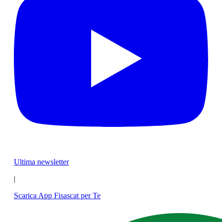
Ultima newsletter
|
Scarica App Fisascat per Te