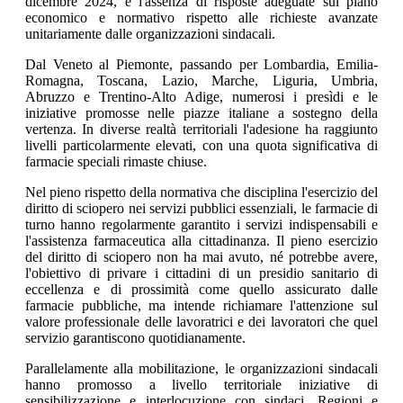
dicembre 2024, e l'assenza di risposte adeguate sul piano
economico e normativo rispetto alle richieste avanzate
unitariamente dalle organizzazioni sindacali.
Dal Veneto al Piemonte, passando per Lombardia, Emilia-
Romagna, Toscana, Lazio, Marche, Liguria, Umbria,
Abruzzo e Trentino-Alto Adige, numerosi i presìdi e le
iniziative promosse nelle piazze italiane a sostegno della
vertenza. In diverse realtà territoriali l'adesione ha raggiunto
livelli particolarmente elevati, con una quota significativa di
farmacie speciali rimaste chiuse.
Nel pieno rispetto della normativa che disciplina l'esercizio del
diritto di sciopero nei servizi pubblici essenziali, le farmacie di
turno hanno regolarmente garantito i servizi indispensabili e
l'assistenza farmaceutica alla cittadinanza. Il pieno esercizio
del diritto di sciopero non ha mai avuto, né potrebbe avere,
l'obiettivo di privare i cittadini di un presidio sanitario di
eccellenza e di prossimità come quello assicurato dalle
farmacie pubbliche, ma intende richiamare l'attenzione sul
valore professionale delle lavoratrici e dei lavoratori che quel
servizio garantiscono quotidianamente.
Parallelamente alla mobilitazione, le organizzazioni sindacali
hanno promosso a livello territoriale iniziative di
sensibilizzazione e interlocuzione con sindaci, Regioni e