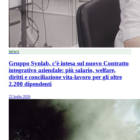
news
Gruppo Synlab, c’è intesa sul nuovo Contratto
integrativo aziendale: più salario, welfare,
diritti e conciliazione vita-lavoro per gli oltre
2.200 dipendenti
22 luglio 2026