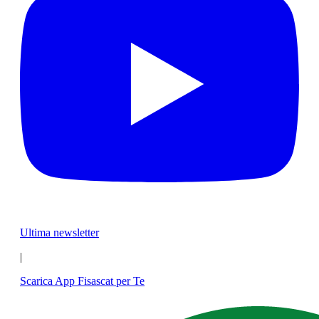
Ultima newsletter
|
Scarica App Fisascat per Te