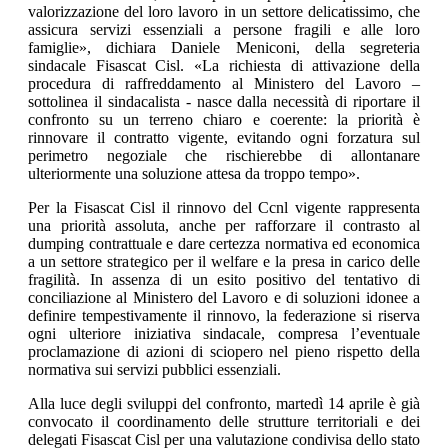
valorizzazione del loro lavoro in un settore delicatissimo, che
assicura servizi essenziali a persone fragili e alle loro
famiglie», dichiara Daniele Meniconi, della segreteria
sindacale Fisascat Cisl. «La richiesta di attivazione della
procedura di raffreddamento al Ministero del Lavoro –
sottolinea il sindacalista - nasce dalla necessità di riportare il
confronto su un terreno chiaro e coerente: la priorità è
rinnovare il contratto vigente, evitando ogni forzatura sul
perimetro negoziale che rischierebbe di allontanare
ulteriormente una soluzione attesa da troppo tempo».
Per la Fisascat Cisl il rinnovo del Ccnl vigente rappresenta
una priorità assoluta, anche per rafforzare il contrasto al
dumping contrattuale e dare certezza normativa ed economica
a un settore strategico per il welfare e la presa in carico delle
fragilità. In assenza di un esito positivo del tentativo di
conciliazione al Ministero del Lavoro e di soluzioni idonee a
definire tempestivamente il rinnovo, la federazione si riserva
ogni ulteriore iniziativa sindacale, compresa l’eventuale
proclamazione di azioni di sciopero nel pieno rispetto della
normativa sui servizi pubblici essenziali.
Alla luce degli sviluppi del confronto, martedì 14 aprile è già
convocato il coordinamento delle strutture territoriali e dei
delegati Fisascat Cisl per una valutazione condivisa dello stato