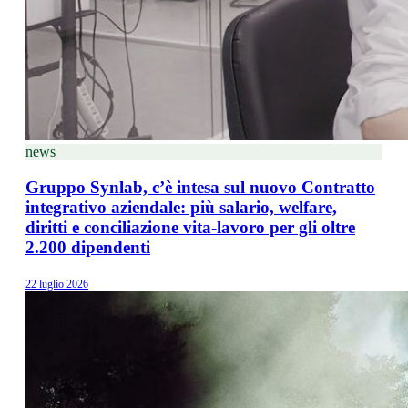
news
Gruppo Synlab, c’è intesa sul nuovo Contratto
integrativo aziendale: più salario, welfare,
diritti e conciliazione vita-lavoro per gli oltre
2.200 dipendenti
22 luglio 2026