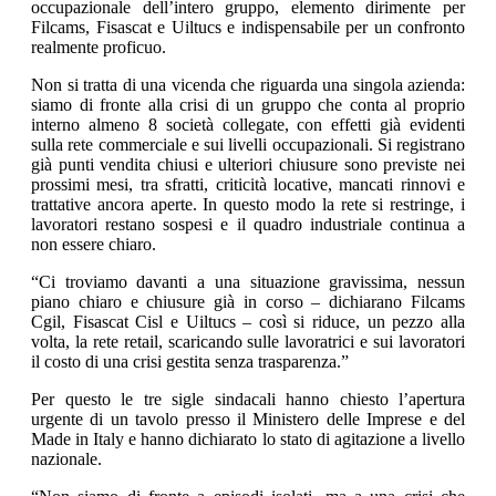
occupazionale dell’intero gruppo, elemento dirimente per
Filcams, Fisascat e Uiltucs e indispensabile per un confronto
realmente proficuo.
Non si tratta di una vicenda che riguarda una singola azienda:
siamo di fronte alla crisi di un gruppo che conta al proprio
interno almeno 8 società collegate, con effetti già evidenti
sulla rete commerciale e sui livelli occupazionali. Si registrano
già punti vendita chiusi e ulteriori chiusure sono previste nei
prossimi mesi, tra sfratti, criticità locative, mancati rinnovi e
trattative ancora aperte. In questo modo la rete si restringe, i
lavoratori restano sospesi e il quadro industriale continua a
non essere chiaro.
“Ci troviamo davanti a una situazione gravissima, nessun
piano chiaro e chiusure già in corso – dichiarano Filcams
Cgil, Fisascat Cisl e Uiltucs – così si riduce, un pezzo alla
volta, la rete retail, scaricando sulle lavoratrici e sui lavoratori
il costo di una crisi gestita senza trasparenza.”
Per questo le tre sigle sindacali hanno chiesto l’apertura
urgente di un tavolo presso il Ministero delle Imprese e del
Made in Italy e hanno dichiarato lo stato di agitazione a livello
nazionale.