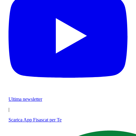
Ultima newsletter
|
Scarica App Fisascat per Te