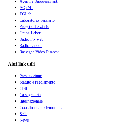
Agenti e Rappresentanti
AQuMT
TGLab
Laboratorio Terziario
Progetto Terziario
Union Labor
Radio Fly web
Radio Labour
Rassegna Video Fisascat
Altri link utili
Presentazione
Statuto e regolamento
CISL
La segreteria
Internazionale
Coordinamento femminile
Sedi
News