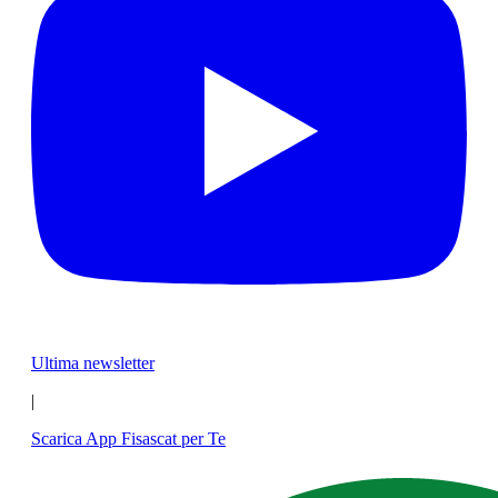
Ultima newsletter
|
Scarica App Fisascat per Te