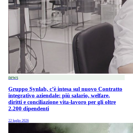
news
Gruppo Synlab, c’è intesa sul nuovo Contratto
integrativo aziendale: più salario, welfare,
diritti e conciliazione vita-lavoro per gli oltre
2.200 dipendenti
22 luglio 2026