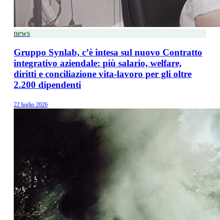
news
Gruppo Synlab, c’è intesa sul nuovo Contratto
integrativo aziendale: più salario, welfare,
diritti e conciliazione vita-lavoro per gli oltre
2.200 dipendenti
22 luglio 2026