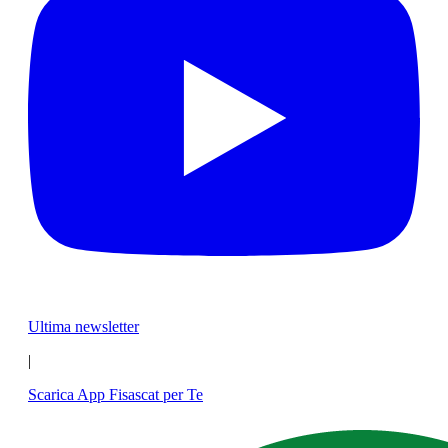
Ultima newsletter
|
Scarica App Fisascat per Te