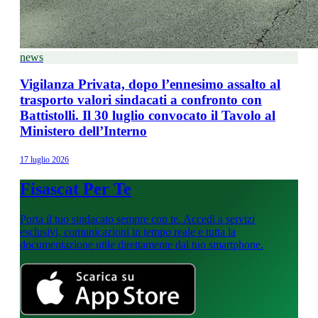
news
Vigilanza Privata, dopo l’ennesimo assalto al
trasporto valori sindacati a confronto con
Battistolli. Il 30 luglio convocato il Tavolo al
Ministero dell’Interno
17 luglio 2026
Fisascat Per Te
Porta il tuo sindacato sempre con te. Accedi a servizi
esclusivi, comunicazioni in tempo reale e tutta la
documentazione utile direttamente dal tuo smartphone.