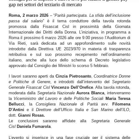
gap nei settori del terziario di mercato
Roma, 2 marzo 2026
– “
Parità partecipata. La sfida dell’inclusione
passa dal salario
” è il tema conduttore della tavola rotonda
promossa dalla Fisascat Cisl in prossimità della Giornata
Internazionale dei Diritti della Donna. L’iniziativa, in programma a
Roma il prossimo 6 marzo 2026 alle ore 9.00 presso l’Auditorium di
Via Rieti, sarà dedicata ad un approfondimento sulle novità
introdotte dalla Direttiva UE 2023/970 in materia di trasparenza
retributiva e sul suo prossimo recepimento nell’ordinamento
italiano, anche alla luce dello schema di Decreto legislativo
approvato dal Consiglio dei Ministri lo scorso 5 febbraio.
I lavori saranno aperti da
Cinzia Pietrosanto
,
Coordinatrice Donne
e Politiche di Genere
, e introdotti dall’intervento del
Segretario
Generale Fisascat Cisl
Vincenzo Dell’Orefice
. Alla tavola rotonda,
moderata dalla
Segretaria Nazionale
Aurora Blanca
, interverranno
la
Viceministro del Lavoro e delle Politiche Sociali
Maria Teresa
Bellucci
, la
Consigliera Nazionale di Parità
avv.
Filomena
D’Antini
e il
Direttore dell’Ufficio Italia e San Marino dell’ILO
,
dott.
Gianni Rosas.
Le conclusioni saranno affidate alla
Segretaria Generale
Cisl
Daniela Fumarola
.
L’evento si inserisce in una fase cruciale per il sistema delle