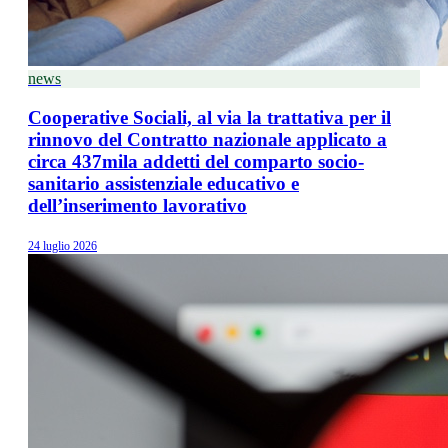
news
Cooperative Sociali, al via la trattativa per il
rinnovo del Contratto nazionale applicato a
circa 437mila addetti del comparto socio-
sanitario assistenziale educativo e
dell’inserimento lavorativo
24 luglio 2026