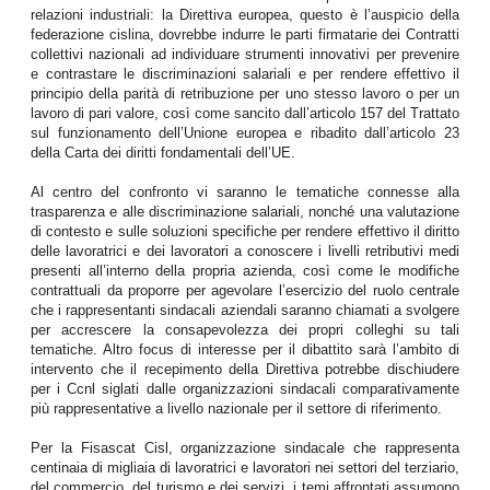
relazioni industriali: la Direttiva europea, questo è l’auspicio della
federazione cislina, dovrebbe indurre le parti firmatarie dei Contratti
collettivi nazionali ad individuare strumenti innovativi per prevenire
e contrastare le discriminazioni salariali e per rendere effettivo il
principio della parità di retribuzione per uno stesso lavoro o per un
lavoro di pari valore, così come sancito dall’articolo 157 del Trattato
sul funzionamento dell’Unione europea e ribadito dall’articolo 23
della Carta dei diritti fondamentali dell’UE.
Al centro del confronto vi saranno le tematiche connesse alla
trasparenza e alle discriminazione salariali, nonché una valutazione
di contesto e sulle soluzioni specifiche per rendere effettivo il diritto
delle lavoratrici e dei lavoratori a conoscere i livelli retributivi medi
presenti all’interno della propria azienda, così come le modifiche
contrattuali da proporre per agevolare l’esercizio del ruolo centrale
che i rappresentanti sindacali aziendali saranno chiamati a svolgere
per accrescere la consapevolezza dei propri colleghi su tali
tematiche. Altro focus di interesse per il dibattito sarà l’ambito di
intervento che il recepimento della Direttiva potrebbe dischiudere
per i Ccnl siglati dalle organizzazioni sindacali comparativamente
più rappresentative a livello nazionale per il settore di riferimento.
Per la Fisascat Cisl, organizzazione sindacale che rappresenta
centinaia di migliaia di lavoratrici e lavoratori nei settori del terziario,
del commercio, del turismo e dei servizi, i temi affrontati assumono