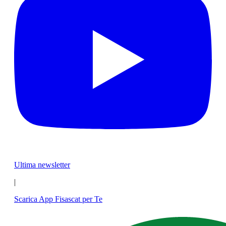
Ultima newsletter
|
Scarica App Fisascat per Te