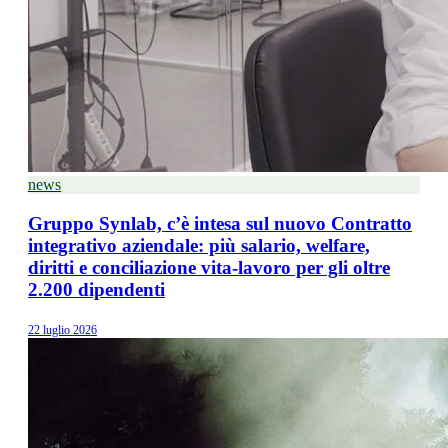
news
Gruppo Synlab, c’è intesa sul nuovo Contratto
integrativo aziendale: più salario, welfare,
diritti e conciliazione vita-lavoro per gli oltre
2.200 dipendenti
22 luglio 2026