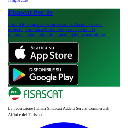
17 luglio 2026
Fisascat Per Te
Porta il tuo sindacato sempre con te. Accedi a servizi
esclusivi, comunicazioni in tempo reale e tutta la
documentazione utile direttamente dal tuo smartphone.
La Federazione Italiana Sindacati Addetti Servizi Commerciali
Affini e del Turismo.