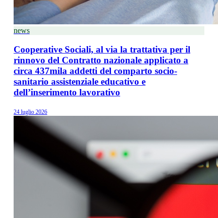
news
Cooperative Sociali, al via la trattativa per il
rinnovo del Contratto nazionale applicato a
circa 437mila addetti del comparto socio-
sanitario assistenziale educativo e
dell’inserimento lavorativo
24 luglio 2026