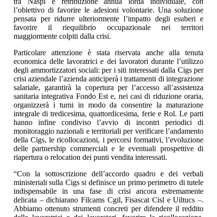
tra Naspi e retribuzione annua lorda individuale, con
l’obiettivo di favorire le adesioni volontarie. Una soluzione
pensata per ridurre ulteriormente l’impatto degli esuberi e
favorire il riequilibrio occupazionale nei territori
maggiormente colpiti dalla crisi.
Particolare attenzione è stata riservata anche alla tenuta
economica delle lavoratrici e dei lavoratori durante l’utilizzo
degli ammortizzatori sociali: per i siti interessati dalla Cigs per
crisi aziendale l’azienda anticiperà i trattamenti di integrazione
salariale, garantirà la copertura per l’accesso all’assistenza
sanitaria integrativa Fondo Est e, nei casi di riduzione oraria,
organizzerà i turni in modo da consentire la maturazione
integrale di tredicesima, quattordicesima, ferie e Rol. Le parti
hanno infine condiviso l’avvio di incontri periodici di
monitoraggio nazionali e territoriali per verificare l’andamento
della Cigs, le ricollocazioni, i percorsi formativi, l’evoluzione
delle partnership commerciali e le eventuali prospettive di
riapertura o relocation dei punti vendita interessati.
“Con la sottoscrizione dell’accordo quadro e dei verbali
ministeriali sulla Cigs si definisce un primo perimetro di tutele
indispensabile in una fase di crisi ancora estremamente
delicata – dichiarano Filcams Cgil, Fisascat Cisl e Uiltucs –.
Abbiamo ottenuto strumenti concreti per difendere il reddito