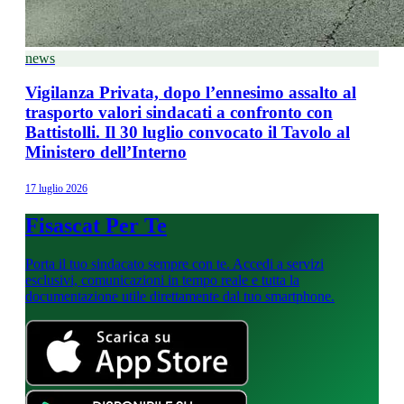
news
Vigilanza Privata, dopo l’ennesimo assalto al
trasporto valori sindacati a confronto con
Battistolli. Il 30 luglio convocato il Tavolo al
Ministero dell’Interno
17 luglio 2026
Fisascat Per Te
Porta il tuo sindacato sempre con te. Accedi a servizi
esclusivi, comunicazioni in tempo reale e tutta la
documentazione utile direttamente dal tuo smartphone.