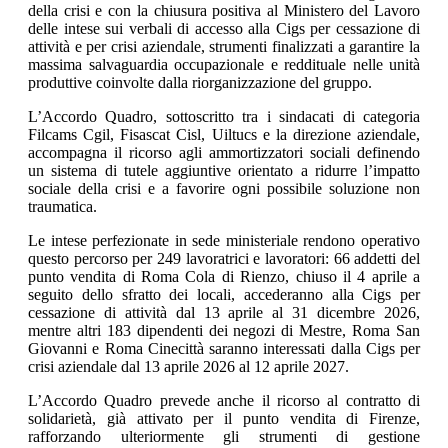
della crisi e con la chiusura positiva al Ministero del Lavoro
delle intese sui verbali di accesso alla Cigs per cessazione di
attività e per crisi aziendale, strumenti finalizzati a garantire la
massima salvaguardia occupazionale e reddituale nelle unità
produttive coinvolte dalla riorganizzazione del gruppo.
L’Accordo Quadro, sottoscritto tra i sindacati di categoria
Filcams Cgil, Fisascat Cisl, Uiltucs e la direzione aziendale,
accompagna il ricorso agli ammortizzatori sociali definendo
un sistema di tutele aggiuntive orientato a ridurre l’impatto
sociale della crisi e a favorire ogni possibile soluzione non
traumatica.
Le intese perfezionate in sede ministeriale rendono operativo
questo percorso per 249 lavoratrici e lavoratori: 66 addetti del
punto vendita di Roma Cola di Rienzo, chiuso il 4 aprile a
seguito dello sfratto dei locali, accederanno alla Cigs per
cessazione di attività dal 13 aprile al 31 dicembre 2026,
mentre altri 183 dipendenti dei negozi di Mestre, Roma San
Giovanni e Roma Cinecittà saranno interessati dalla Cigs per
crisi aziendale dal 13 aprile 2026 al 12 aprile 2027.
L’Accordo Quadro prevede anche il ricorso al contratto di
solidarietà, già attivato per il punto vendita di Firenze,
rafforzando ulteriormente gli strumenti di gestione