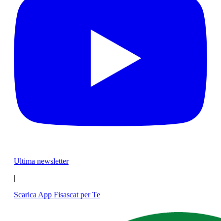
Ultima newsletter
|
Scarica App Fisascat per Te