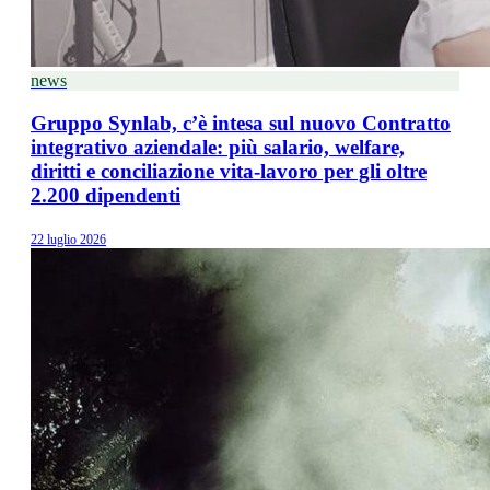
news
Gruppo Synlab, c’è intesa sul nuovo Contratto
integrativo aziendale: più salario, welfare,
diritti e conciliazione vita-lavoro per gli oltre
2.200 dipendenti
22 luglio 2026