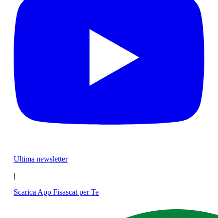
Ultima newsletter
|
Scarica App Fisascat per Te