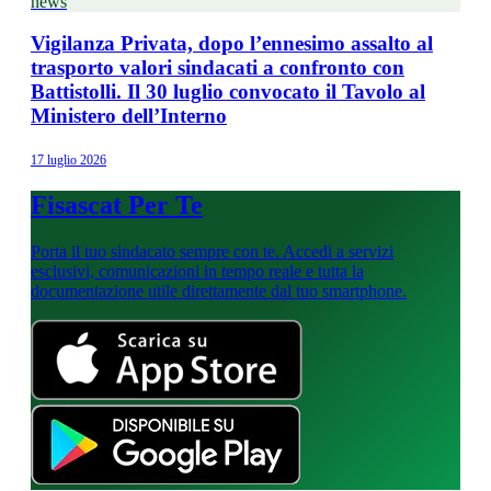
news
Vigilanza Privata, dopo l’ennesimo assalto al
trasporto valori sindacati a confronto con
Battistolli. Il 30 luglio convocato il Tavolo al
Ministero dell’Interno
17 luglio 2026
Fisascat Per Te
Porta il tuo sindacato sempre con te. Accedi a servizi
esclusivi, comunicazioni in tempo reale e tutta la
documentazione utile direttamente dal tuo smartphone.