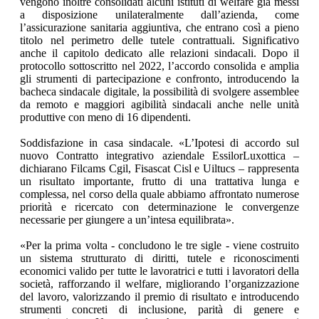
vengono inoltre consolidati alcuni istituti di welfare già messi
a disposizione unilateralmente dall’azienda, come
l’assicurazione sanitaria aggiuntiva, che entrano così a pieno
titolo nel perimetro delle tutele contrattuali. Significativo
anche il capitolo dedicato alle relazioni sindacali. Dopo il
protocollo sottoscritto nel 2022, l’accordo consolida e amplia
gli strumenti di partecipazione e confronto, introducendo la
bacheca sindacale digitale, la possibilità di svolgere assemblee
da remoto e maggiori agibilità sindacali anche nelle unità
produttive con meno di 16 dipendenti.
Soddisfazione in casa sindacale. «L’Ipotesi di accordo sul
nuovo Contratto integrativo aziendale EssilorLuxottica –
dichiarano Filcams Cgil, Fisascat Cisl e Uiltucs – rappresenta
un risultato importante, frutto di una trattativa lunga e
complessa, nel corso della quale abbiamo affrontato numerose
priorità e ricercato con determinazione le convergenze
necessarie per giungere a un’intesa equilibrata».
«Per la prima volta - concludono le tre sigle - viene costruito
un sistema strutturato di diritti, tutele e riconoscimenti
economici valido per tutte le lavoratrici e tutti i lavoratori della
società, rafforzando il welfare, migliorando l’organizzazione
del lavoro, valorizzando il premio di risultato e introducendo
strumenti concreti di inclusione, parità di genere e