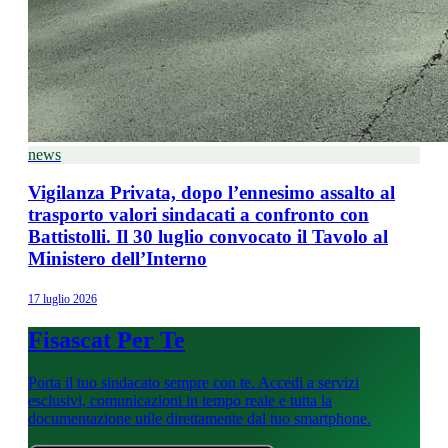
news
Vigilanza Privata, dopo l’ennesimo assalto al
trasporto valori sindacati a confronto con
Battistolli. Il 30 luglio convocato il Tavolo al
Ministero dell’Interno
17 luglio 2026
Fisascat Per Te
Porta il tuo sindacato sempre con te. Accedi a servizi
esclusivi, comunicazioni in tempo reale e tutta la
documentazione utile direttamente dal tuo smartphone.