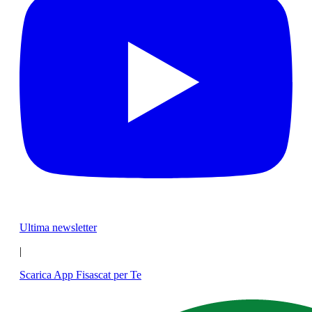
Ultima newsletter
|
Scarica App Fisascat per Te