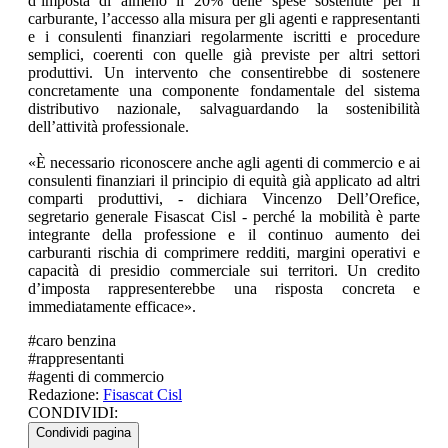
d’imposta di almeno il 20% delle spese sostenute per il
carburante, l’accesso alla misura per gli agenti e rappresentanti
e i consulenti finanziari regolarmente iscritti e procedure
semplici, coerenti con quelle già previste per altri settori
produttivi. Un intervento che consentirebbe di sostenere
concretamente una componente fondamentale del sistema
distributivo nazionale, salvaguardando la sostenibilità
dell’attività professionale.
«È necessario riconoscere anche agli agenti di commercio e ai
consulenti finanziari il principio di equità già applicato ad altri
comparti produttivi, - dichiara Vincenzo Dell’Orefice,
segretario generale Fisascat Cisl - perché la mobilità è parte
integrante della professione e il continuo aumento dei
carburanti rischia di comprimere redditi, margini operativi e
capacità di presidio commerciale sui territori. Un credito
d’imposta rappresenterebbe una risposta concreta e
immediatamente efficace».
#
caro benzina
#
rappresentanti
#
agenti di commercio
Redazione:
Fisascat Cisl
CONDIVIDI:
Condividi pagina