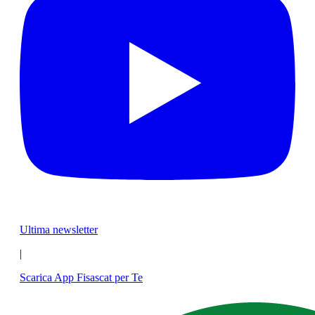
Ultima newsletter
|
Scarica App Fisascat per Te