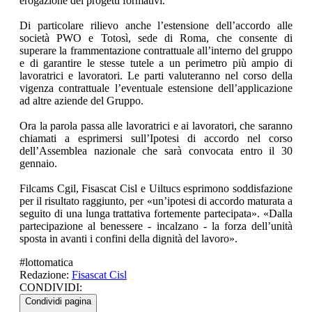
erogazione dei progetti formativi.
Di particolare rilievo anche l’estensione dell’accordo alle
società PWO e Totosì, sede di Roma, che consente di
superare la frammentazione contrattuale all’interno del gruppo
e di garantire le stesse tutele a un perimetro più ampio di
lavoratrici e lavoratori. Le parti valuteranno nel corso della
vigenza contrattuale l’eventuale estensione dell’applicazione
ad altre aziende del Gruppo.
Ora la parola passa alle lavoratrici e ai lavoratori, che saranno
chiamati a esprimersi sull’Ipotesi di accordo nel corso
dell’Assemblea nazionale che sarà convocata entro il 30
gennaio.
Filcams Cgil, Fisascat Cisl e Uiltucs esprimono soddisfazione
per il risultato raggiunto, per «un’ipotesi di accordo maturata a
seguito di una lunga trattativa fortemente partecipata». «Dalla
partecipazione al benessere - incalzano - la forza dell’unità
sposta in avanti i confini della dignità del lavoro».
#
lottomatica
Redazione:
Fisascat Cisl
CONDIVIDI:
Condividi pagina