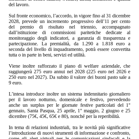
del lavoro.
Sul fronte economico, l’accordo, in vigore fino al 31 dicembre
2028, prevede un incremento progressivo dell’11 per cento
del premio di risultato nel triennio, accompagnato
dall’istituzione di commissioni paritetiche dedicate al
monitoraggio degli indicatori, a garanzia di trasparenza e
partecipazione. La premialità, da 1.290 a 1.818 euro a
seconda del livello di inquadramento, potrà essere convertita
tutta o in parte in beni, servizi ed utilità.
Viene inoltre rafforzato il piano di welfare aziendale, che
raggiungerà 275 euro annui nel 2028 (225 euro nel 2026 e
250 euro nel 2027). Da subito il valore dei buoni pasto sale a
9 euro.
L’intesa introduce inoltre un sistema indennitario giornaliero
per il lavoro notturno, domenicale e festivo, prevedendo
anche un surplus per le giornate festive particolati del 1°
gennaio, Santa Pasqua, 25 aprile, 1° maggio, 2 giugno e 25
dicembre (75€, 45€, 65€ e 80), nonché per la reperibilità.
In tema di relazioni industriali, tra le novità più significative
l’introduzione di nuovi strumenti di informazione e confronto,
come gli alert virtuali per le comunicazioni sindacali e la