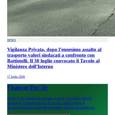
news
Vigilanza Privata, dopo l’ennesimo assalto al
trasporto valori sindacati a confronto con
Battistolli. Il 30 luglio convocato il Tavolo al
Ministero dell’Interno
17 luglio 2026
Fisascat Per Te
Porta il tuo sindacato sempre con te. Accedi a servizi
esclusivi, comunicazioni in tempo reale e tutta la
documentazione utile direttamente dal tuo smartphone.