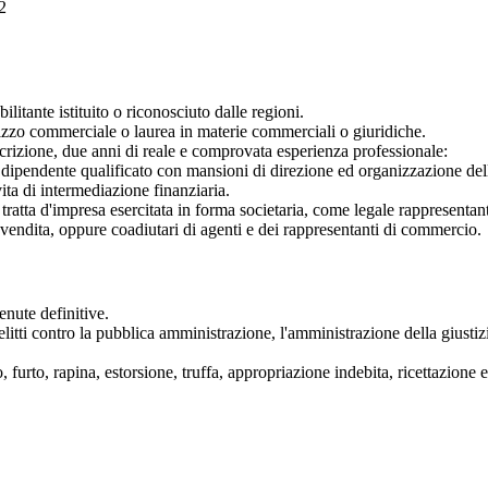
2
litante istituito o riconosciuto dalle regioni.
izzo commerciale o laurea in materie commerciali o giuridiche.
crizione, due anni di reale e comprovata esperienza professionale:
 dipendente qualificato con mansioni di direzione ed organizzazione dell
vita di intermediazione finanziaria.
tratta d'impresa esercitata in forma societaria, come legale rappresentan
di vendita, oppure coadiutari di agenti e dei rappresentanti di commercio.
nute definitive.
 delitti contro la pubblica amministrazione, l'amministrazione della giustiz
 furto, rapina, estorsione, truffa, appropriazione indebita, ricettazione 