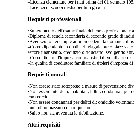
–
Licenza elementare per i nati prima del 01 gennaio 195
–
Licenza di scuola media per tutti gli altri
Requisiti professionali
•
Superamento dell'esame finale del corso professionale abi
•
Diploma di scuola secondaria di secondo grado di indir
•
Aver svolto nei cinque anni precedenti la domanda di is
–
Come dipendente in qualita di viaggiatore o piazzista o
settore finanziario, creditizio o fiduciario, svolgendo atti
–
Come titolare d'impresa con mansioni di vendita o se si 
–
In qualita di coadiutore familiare di titolari d'impresa 
Requisiti morali
•
Non essere stato sottoposto a misure di prevenzione dive
•
Non essere interdetti, inabilitati, falliti, condannati per
commercio.
•
Non essere condannati per delitti di: omicidio volontario,
anni ad un massimo di cinque anni.
•
Salvo non sia avvenuta la riabilitazione.
Altri requisiti