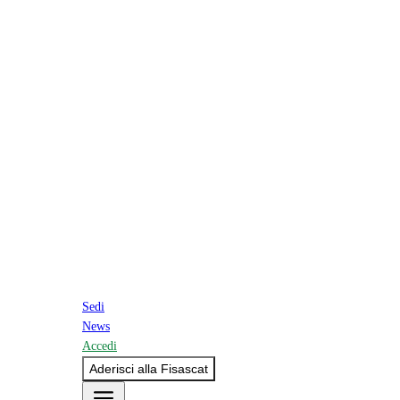
Sedi
News
Accedi
Aderisci alla Fisascat