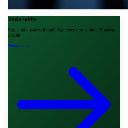
Inizia subito
Registrati e scarica il modulo per iscriverti subito a Fisascat
Agenti
Unisciti a noi